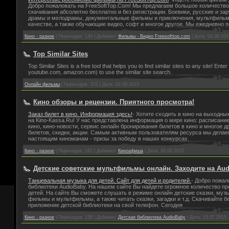
Добро пожаловать на FreeSoftTop.Com! Мы предлагаем большое количеств
скачивания абсолютно бесплатно и без регистрации. Боевики, русские и за
драмы и мелодрамы, документальные фильмы и приключения, мультфиль
качестве, а также обучающие видео, софт и многое другое. Мы ежедневно 
Кино - разное
|
Переходов:
140
|
Добавил:
Фильмы - Видео Freesofttop.com
|
Дата:
04.09.201
Top Similar Sites
Top Similar Sites is a free tool that helps you to find similar sites to any site! Ent
youtube.com, amazon.com) to use the similar site search.
Онлайн фильмы
|
Переходов:
372
|
Дата:
02.09.2015
Кино обзоры и рецензии. Приятного просмотра!
Заказ билет в кино. Информация здесь!
- Хотите сходить в кино на выходны
на Kino-Kassa.Ru! У нас представлена информация о мире кино: расписание
кино, кино-новости, сервис онлайн бронирования билетов в кино и многое д
билетов, скидки, акции. Самым активным пользователям ресурса мы делае
настоящим киноманам - призы за победу в наших конкурсах.
Кино - разное
|
Переходов:
161
|
Добавил:
Киноафиша
|
Дата:
26.08.2015
Детские советские мультфильмы онлайн. Заходите на Aud
Танцевальная музыка для детей. Сайт для детей и родителей.
- Добро пожал
библиотеки AudioBaby. На нашем сайте Вы найдете огромное количество пр
детей. На сайте Вы сможете слушать в режиме онлайн детские сказки, музы
фильмы и мультфильмы, а также читать сказки, загадки и т.д. Скачивайте 
приложение детской библиотеки на свой телефон. Сегодня
Кино - разное
|
Переходов:
138
|
Добавил:
Детская библиотека AudioBaby
|
Дата:
15.07.2015