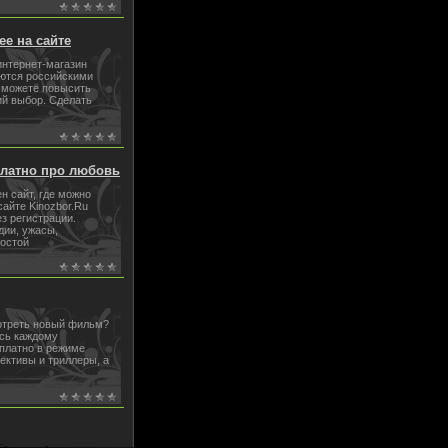
е на сайте
интернет-магазин
ются российскими
 можете повысить
ий выбор. Сделать
платно про любовь
ен сайт, где можно
сайте Kinozbor.Ru
з регистрации.
дии, ужасы,
ростой
мотреть новый фильм?
есь каждому
платно в режиме
ективы и триллеры, а