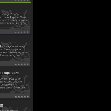
ю города? Добро
ертный Курган. Этот
ртистах и музыкантах
орская песня, клубы,
Ru.
- Ищете хорошую
ли! Кавер-группа
Москва. Живая музыка
Поп-музыка, джаз,
ие сценария
роник предлагает
 выпускаем любые
, свадебных
дные цены. В студии
om
для просмотра?