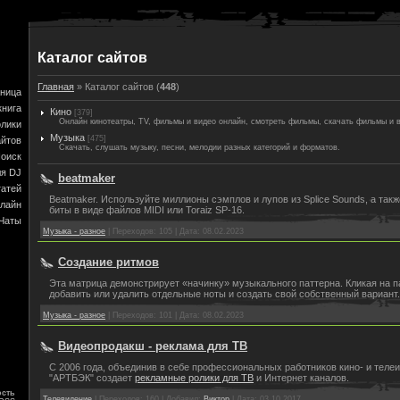
Каталог сайтов
Главная
»
Каталог сайтов
(
448
)
аница
книга
Кино
[379]
Онлайн кинотеатры, TV, фильмы и видео онлайн, смотреть фильмы, скачать фильмы и 
олики
Музыка
[475]
айтов
Скачать, слушать музыку, песни, мелодии разных категорий и форматов.
оиск
я DJ
beatmaker
татей
Beatmaker. Используйте миллионы сэмплов и лупов из Splice Sounds, а такж
лайн
биты в виде файлов MIDI или Toraiz SP-16.
Чаты
Музыка - разное
|
Переходов:
105
|
Дата:
08.02.2023
Создание ритмов
Эта матрица демонстрирует «начинку» музыкального паттерна. Кликая на 
добавить или удалить отдельные ноты и создать свой собственный вариант.
Музыка - разное
|
Переходов:
101
|
Дата:
08.02.2023
Видеопродакш - реклама для ТВ
С 2006 года, объединив в себе профессиональных работников кино- и теле
"АРТБЭК" создает
рекламные ролики для ТВ
и Интернет каналов.
ость
Телевидение
|
Переходов:
160
|
Добавил:
Виктор
|
Дата:
03.10.2017