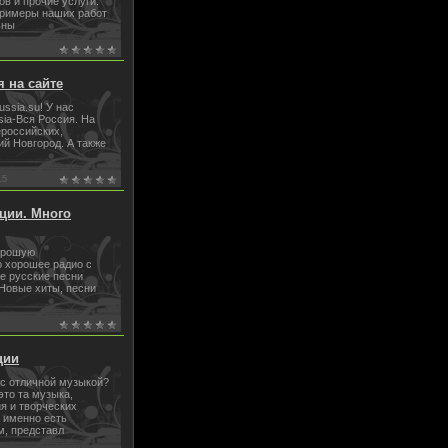
в и прочие услуги.
примеры наших работ
ьны
 на сайте
ussia.su! У нас
sia-Вся Россия. На
российских,
й Новгород. А также
15
ации. Много
хорошую
о хорошее радио с
е русские песни
 Новые хиты, песни
ции
с отличной музыкой?
это та музыка,
ия и творческих
 именно есть
м, представл