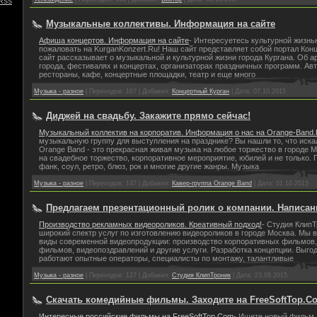
RSS
Музыкальные коллективы. Информация на сайте
Афиша концертов. Информация на сайте
- Интересуетесь культурной жизнь
пожаловать на KurganKonzert.Ru! Наш сайт представляет собой портал Конц
сайт рассказывает о музыкальной и культурной жизни города Кургана. Об а
города, фестивалях и концертах, организаторах праздничных программ. Авт
рестораны, кафе, концертные площадки, театр и еще много
Музыка - разное
|
Переходов:
167
|
Добавил:
Концертный Курган
|
Дата:
07.10.2015
Диджей на свадьбу. Закажите прямо сейчас!
Музыкальный коллектив на корпоратив. Информация о нас на Orange-Band.
музыкальную группу для выступления на празднике? Вы нашли то, что иска
Orange Band - это прекрасная живая музыка на любое торжество в городе 
на свадебное торжество, корпоративное мероприятие, юбилей и не только. 
фанк, соул, ретро, блюз, рок и многие другие жанры. Музыка
Музыка - разное
|
Переходов:
147
|
Добавил:
Кавер-группа Orange Band
|
Дата:
01.10.2015
Предлагаем презентационный ролик о компании. Написан
Производство рекламных видеороликов. Креативный подход!
- Студия КлипТ
широкий спектр услуг по изготовлению видеороликов в городе Москва. Мы
виды современной видеопродукции: производство корпоративных фильмов
фильмов, видеопоздравлений и другие услуги. Разработка концепции. Выго
работают опытные операторы, специалисты по монтажу, талантливые
Музыка - разное
|
Переходов:
127
|
Добавил:
Студия КлипТроник
|
Дата:
23.09.2015
Скачать комедийные фильмы. Заходите на FreeSoftTop.C
Интересные российские фильмы на FreeSoftTop.Com
- Ищете новый фильм 