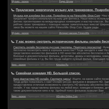
Музыка - разное
|
Переходов:
331
|
Добавил:
Радио Шторм
|
Дата:
13.05.2015
Предлагаем энергичную музыку для тренировок. Подробне
Музыка для аэробики без слов. Подробности на FitnessMix-Shop.Com
- Наш 
предлагает профессиональную музыку для фитнеса. Наши миксы использу
фитнес презентерами на международных конвенциях и мастер-классах. Вы
рейтинг своих тренировок с помощью наших зажигательных миксов! Широк
заказ Вы можете на нашем сайте FitnessMix-Shop.Com. Будем рады
Музыка - разное
|
Переходов:
351
|
Добавил:
Интернет-магазин FitnessMix
|
Дата:
13.05.2015
У нас можно смотреть исторические фильмы онлайн бес
Смотреть онлайн бесплатно русские триллеры. Приятного просмотра!
- Нуж
бесплатно посмотреть кино в хорошем качестве? Тогда заходите к нам! На 
представлено множество фильмов в HD качестве абсолютно бесплатно и бе
Военные и документальные фильмы, детективы, драмы и мелодрамы, коме
семейные фильмы и т.д. Вы без труда найдете нужный фильм, благодаря п
Кино - разное
|
Переходов:
198
|
Добавил:
Kinozbor.Ru
|
Дата:
09.05.2015
Семейная комедия HD. Большой список.
Кино фантастика HD онлайн. Смотрите здесь!
- Ищете, на каком сайте пос
Тогда добро пожаловать к нам! Онлайн-ресурс фильмов в формате HD. Зд
предоставлена отличная возможность смотреть HD фильмы абсолютно бес
онлайн. У нас представлены фильмы на любой вкус: комедии и боевики, дет
также документальное кино и пр. Удобный поиск фильмов позволит Вам
Кино - разное
|
Переходов:
295
|
Добавил:
HDvideo-Online.Com
|
Дата:
17.04.2015