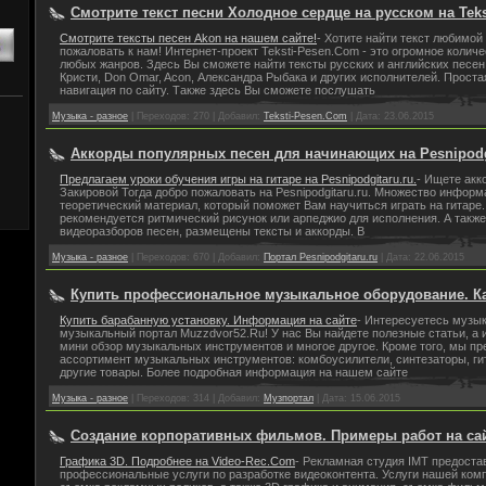
Смотрите текст песни Холодное сердце на русском на Teks
Смотрите тексты песен Akon на нашем сайте!
- Хотите найти текст любимой
пожаловать к нам! Интернет-проект Teksti-Pesen.Com - это огромное количе
любых жанров. Здесь Вы сможете найти тексты русских и английских песен
Кристи, Don Omar, Acon, Александра Рыбака и других исполнителей. Проста
навигация по сайту. Также здесь Вы сможете послушать
Музыка - разное
|
Переходов:
270
|
Добавил:
Teksti-Pesen.Com
|
Дата:
23.06.2015
Аккорды популярных песен для начинающих на Pesnipodgi
Предлагаем уроки обучения игры на гитаре на Pesnipodgitaru.ru.
- Ищете акк
Закировой Тогда добро пожаловать на Pesnipodgitaru.ru. Множество информ
теоретический материал, который поможет Вам научиться играть на гитаре.
рекомендуется ритмический рисунок или арпеджио для исполнения. А такж
видеоразборов песен, размещены тексты и аккорды. В
Музыка - разное
|
Переходов:
670
|
Добавил:
Портал Pesnipodgitaru.ru
|
Дата:
22.06.2015
Купить профессиональное музыкальное оборудование. Ка
Купить барабанную установку. Информация на сайте
- Интересуетесь музы
музыкальный портал Muzzdvor52.Ru! У нас Вы найдете полезные статьи, а 
мини обзор музыкальных инструментов и многое другое. Кроме того, мы п
ассортимент музыкальных инструментов: комбоусилители, синтезаторы, ги
другие товары. Более подробная информация на нашем сайте
Музыка - разное
|
Переходов:
314
|
Добавил:
Музпортал
|
Дата:
15.06.2015
Создание корпоративных фильмов. Примеры работ на сай
Графика 3D. Подробнее на Video-Rec.Com
- Рекламная студия IMT предоста
профессиональные услуги по разработке видеоконтента. Услуги нашей ком