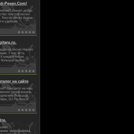
ti-Pesen.Com!
 песни? Значит добро
ство текстов песен
. Тексты песен Агаты
я и удобная
taru.ru.
орды на песню Наргиз
ации. У нас есть
 К каждой песне
е большой выбор
талог на сайте
кой? Заходите на наш
именно уроки вокала,
редлагаем большой
тары, DJ-Пульты и
те.
вляет
пании: инфографика,