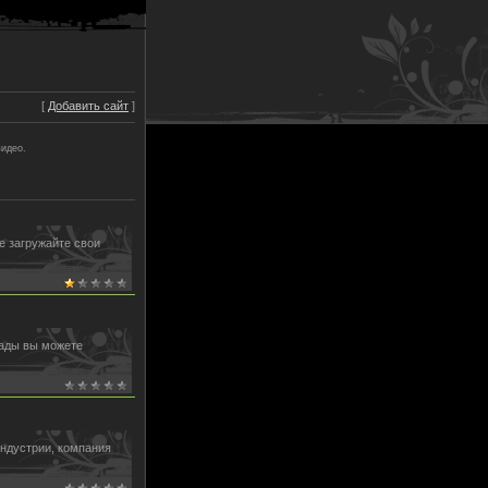
[
Добавить сайт
]
видео.
е загружайте свои
пады вы можете
индустрии, компания