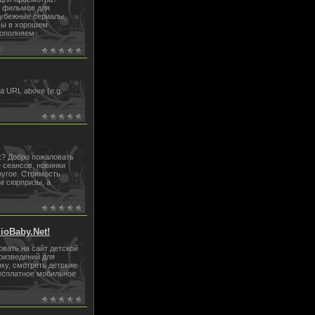
о фильмов для
рубежные сериалы,
мы в хорошем
пополняем
5
er a URL above (e.g.
х? Добро пожаловать
 сеансов, новинки
ругое. Стоимость
м сюрпризы, а
ioBaby.Net!
овать на сайт детской
оизведений для
ку, смотреть детские
бесплатное мобильное