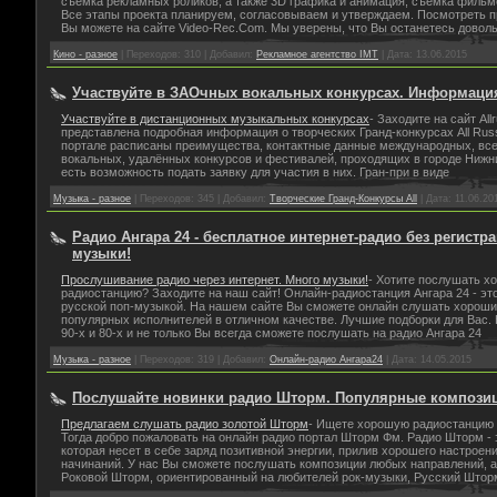
съемка рекламных роликов, а также 3D графика и анимация, съемка фильмо
Все этапы проекта планируем, согласовываем и утверждаем. Посмотреть 
Вы можете на сайте Video-Rec.Com. Мы уверены, что Вы останетесь довол
Кино - разное
|
Переходов:
310
|
Добавил:
Рекламное агентство IMT
|
Дата:
13.06.2015
Участвуйте в ЗАОчных вокальных конкурсах. Информация
Участвуйте в дистанционных музыкальных конкурсах
- Заходите на сайт Allr
представлена подробная информация о творческих Гранд-конкурсах All Rus
портале расписаны преимущества, контактные данные международных, все
вокальных, удалённых конкурсов и фестивалей, проходящих в городе Нижни
есть возможность подать заявку для участия в них. Гран-при в виде
Музыка - разное
|
Переходов:
345
|
Добавил:
Творческие Гранд-Конкурсы All
|
Дата:
11.06.20
Радио Ангара 24 - бесплатное интернет-радио без регистр
музыки!
Прослушивание радио через интернет. Много музыки!
- Хотите послушать 
радиостанцию? Заходите на наш сайт! Онлайн-радиостанция Ангара 24 - эт
русской поп-музыкой. На нашем сайте Вы сможете онлайн слушать хороши
популярных исполнителей в отличном качестве. Лучшие подборки для Вас.
90-х и 80-х и не только Вы всегда сможете послушать на радио Ангара 24
Музыка - разное
|
Переходов:
319
|
Добавил:
Онлайн-радио Ангара24
|
Дата:
14.05.2015
Послушайте новинки радио Шторм. Популярные компози
Предлагаем слушать радио золотой Шторм
- Ищете хорошую радиостанцию 
Тогда добро пожаловать на онлайн радио портал Шторм Фм. Радио Шторм - 
которая несет в себе заряд позитивной энергии, прилив хорошего настроен
начинаний. У нас Вы сможете послушать композиции любых направлений, а
Роковой Шторм, ориентированный на любителей рок-музыки, Русский Штор