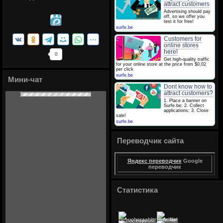
attract customers
Advertising should pay
off, so we offer you
test it for free!
surfe.be
Customers for
online stores
here!
0
Get high-quality traffic
for your online store at the price from $0,02
per click
surfe.be
Мини-чат
Dont know how to
attract customers?
1. Place a banner on
Surfe.be; 2. Collect
applications; 3. Close
sale!
surfe.be
Переводчик сайта
Яндекс переводчик
Google
переводчик
Статистика