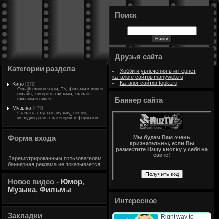
Поиск
Друзья сайта
Категории раздела
Хобби и увлечения в интернет
каталоге сайтов manyweb.ru
Каталог сайтов topkt.ru
Кино
[379]
Онлайн кинотеатры, TV, фильмы и видео
онлайн, смотреть фильмы, скачать
фильмы и видео.
Баннер сайта
Музыка
[475]
Скачать, слушать музыку, песни,
мелодии разных категорий и форматов.
Форма входа
Мы будем Вам очень
признательны, если Вы
разместите Нашу кнопку у себя на
сайте!
Зарегистрированным пользователям
баннерная реклама не показывается!
Новое видео -
Юмор
,
Музыка
,
Фильмы
Интересное
Закладки
Right way to